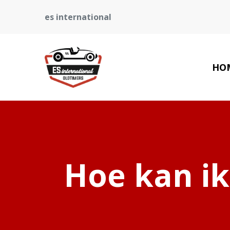
es international
HO
Hoe kan ik