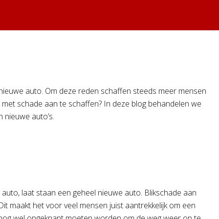
l nieuwe auto. Om deze reden schaffen steeds meer mensen
o met schade aan te schaffen? In deze blog behandelen we
n nieuwe auto’s.
auto, laat staan een geheel nieuwe auto. Blikschade aan
Dit maakt het voor veel mensen juist aantrekkelijk om een
leen nog wel opgeknapt moeten worden om de weg weer op te