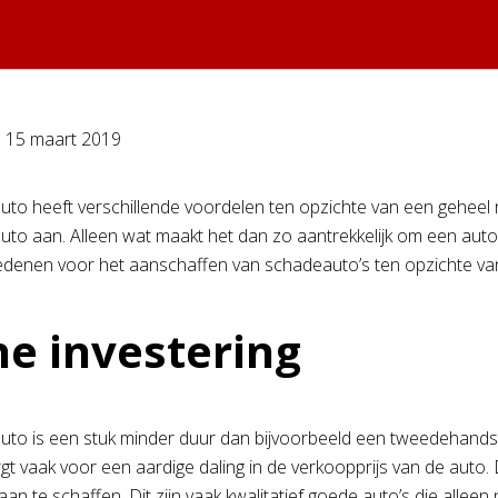
p
15 maart 2019
to heeft verschillende voordelen ten opzichte van een gehee
to aan. Alleen wat maakt het dan zo aantrekkelijk om een aut
edenen voor het aanschaffen van schadeauto’s ten opzichte va
ne investering
to is een stuk minder duur dan bijvoorbeeld een tweedehands 
gt vaak voor een aardige daling in de verkoopprijs van de auto. 
an te schaffen. Dit zijn vaak kwalitatief goede auto’s die al