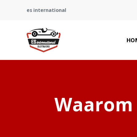
es international
HO
Waarom 