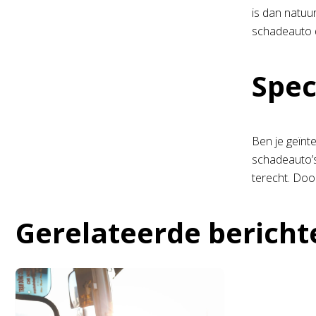
is dan natuur
schadeauto d
Spec
Ben je geïnt
schadeauto’s
terecht. Doo
Gerelateerde bericht