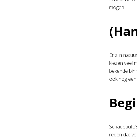
mogen
(Han
Er zijn natuu
kiezen veel 
bekende binn
ook nog eens
Begi
Schadeauto’s
reden dat ve