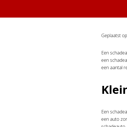
Geplaatst o
Een schadeau
een schadeau
een aantal r
Klei
Een schadeau
een auto zor
schadeauto a